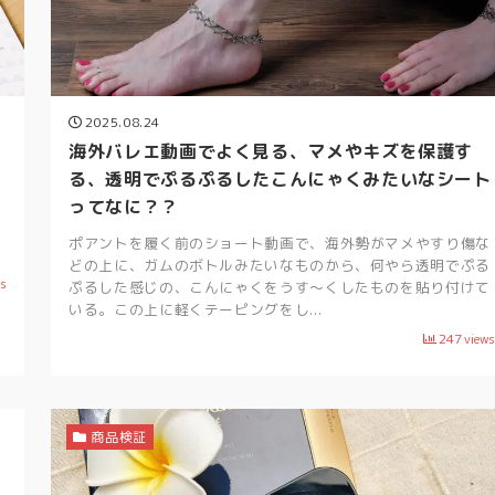
2025.08.24
海外バレエ動画でよく見る、マメやキズを保護す
る、透明でぷるぷるしたこんにゃくみたいなシート
ってなに？？
、
披
ポアントを履く前のショート動画で、海外勢がマメやすり傷な
どの上に、ガムのボトルみたいなものから、何やら透明でぷる
ws
ぷるした感じの、こんにゃくをうす〜くしたものを貼り付けて
いる。この上に軽くテーピングをし...
247
views
商品検証