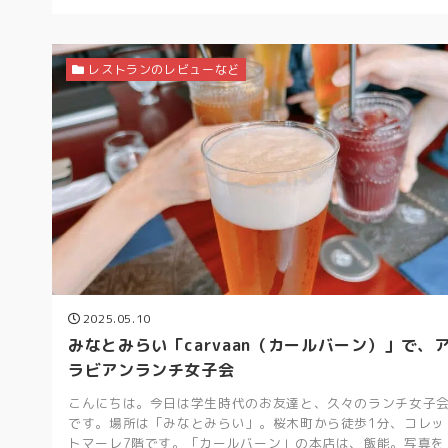
レストランのレビューなど
2025.05.10
みなとみらい「carvaan（カールバーン）」で、
ラビアンランチ女子会
こんにちは。今日は学生時代のお友達と、久々のランチ女子
です。場所は「みなとみらい」。桜木町から徒歩1分、コレッ
トマーレ7階です。「カールバーン」の本店は、飯能。写真を