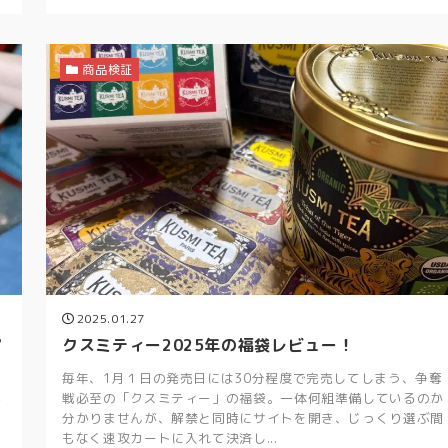
商品検証
2025.01.27
ア
クスミティー2025年の福袋レビュー！
毎年、1月１日の発売日には30分程度で完売してしまう、争奪
戦必至の「クスミティー」の福袋。一体何組準備しているのか
会
分かりませんが、解禁と同時にサイトを開き、じっくり選ぶ間
もなく速攻カートに入れて決済し...