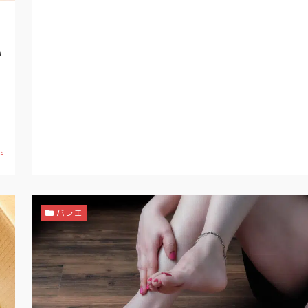
い
サ
て
め
ws
バレエ