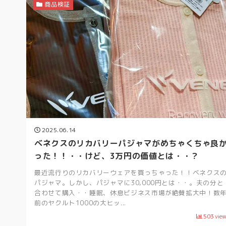
商品検証
2025.06.14
ベネクスのリカバリーパジャマがめちゃくちゃ良
った！！・・けど、3万円の価値とは・・？
最近流行りのリカバリーウェアを買っちゃった！！ベネクス
パジャマ。しかし、パジャマに30,000円とは・・。夫の分と
合わせて購入・・睡眠、休息ビジネス市場が絶賛拡大中！数
前のヤクルト1000の大ヒッ...
503
vie