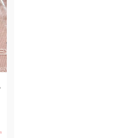
か
の
年
ws