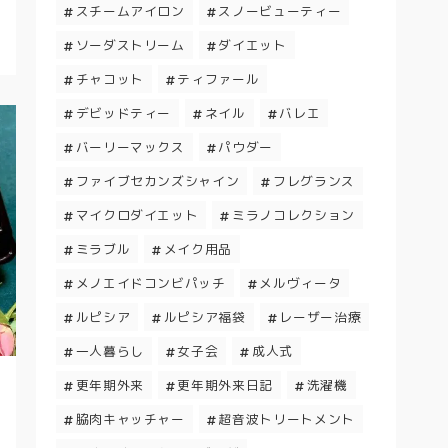
スチームアイロン
スノービューティー
ソーダストリーム
ダイエット
チャコット
ティファール
デビッドティー
ネイル
バレエ
バーリーマックス
パウダー
ファイブセカンズシャイン
フレグランス
マイクロダイエット
ミラノコレクション
ミラブル
メイク用品
メノエイドコンビパッチ
メルヴィータ
ルピシア
ルピシア福袋
レーザー治療
一人暮らし
女子会
成人式
更年期外来
更年期外来日記
洗濯機
脇肉キャッチャー
超音波トリートメント