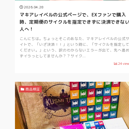
2026.04.28
マキアレイベルの公式ページで、EXファンで購入
時、定期便のサイクルを指定できずに決済できな
人へ！
こんにちは。ちょっとそこのあなた、マキアレイベルの公式
イトで、「いざ決済！！」という時に、「サイクルを指定し
ください。」という、訳のわからないエラーが出て、先へ進
ずイラっとしてませんか？？サイク...
24
vie
商品検証