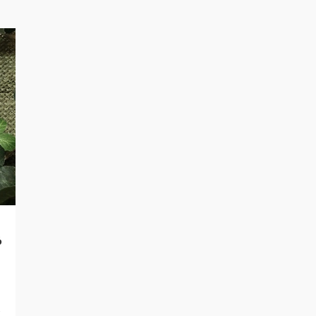
ら
迷
が