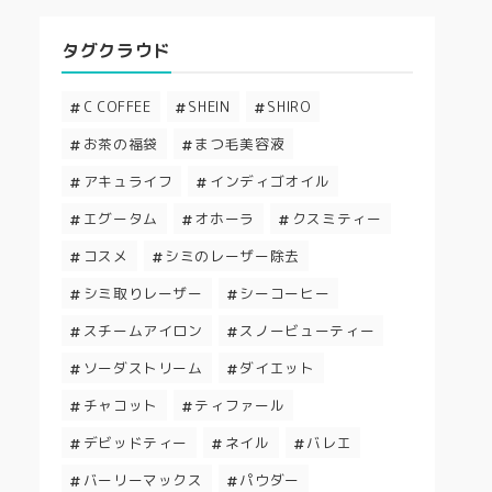
タグクラウド
C COFFEE
SHEIN
SHIRO
お茶の福袋
まつ毛美容液
アキュライフ
インディゴオイル
エグータム
オホーラ
クスミティー
コスメ
シミのレーザー除去
シミ取りレーザー
シーコーヒー
スチームアイロン
スノービューティー
ソーダストリーム
ダイエット
チャコット
ティファール
デビッドティー
ネイル
バレエ
バーリーマックス
パウダー