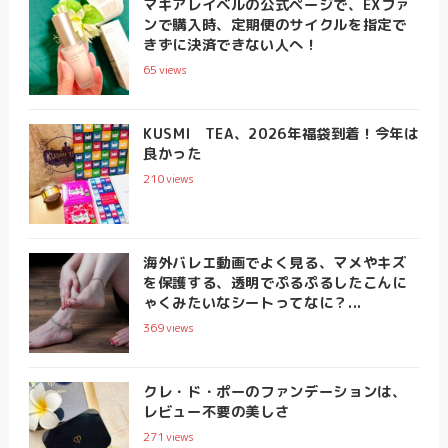
マキアレイベルの公式ページで、EXファ
ンで購入時、定期便のサイクルを指定で
きずに決済できない人へ！
65
views
KUSMI TEA、2026年福袋到着！今年は
良かった
210
views
海外バレエ動画でよく見る、マメやキズ
を保護する、透明でぷるぷるしたこんに
ゃくみたいなシートってなに？...
369
views
クレ・ド・ポーのファンデーションは、
レビュー不要の美しさ
271
views