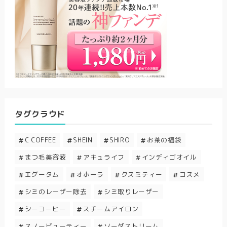
タグクラウド
C COFFEE
SHEIN
SHIRO
お茶の福袋
まつ毛美容液
アキュライフ
インディゴオイル
エグータム
オホーラ
クスミティー
コスメ
シミのレーザー除去
シミ取りレーザー
シーコーヒー
スチームアイロン
スノービューティー
ソーダストリーム