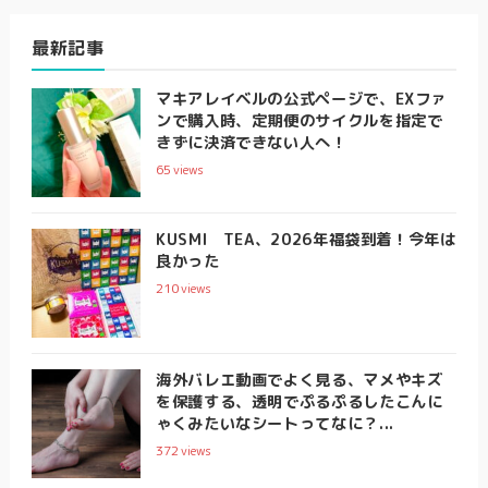
最新記事
マキアレイベルの公式ページで、EXファ
ンで購入時、定期便のサイクルを指定で
きずに決済できない人へ！
65
views
KUSMI TEA、2026年福袋到着！今年は
良かった
210
views
海外バレエ動画でよく見る、マメやキズ
を保護する、透明でぷるぷるしたこんに
ゃくみたいなシートってなに？...
372
views