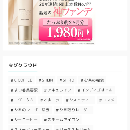
タグクラウド
C COFFEE
SHEIN
SHIRO
お茶の福袋
まつ毛美容液
アキュライフ
インディゴオイル
エグータム
オホーラ
クスミティー
コスメ
シミのレーザー除去
シミ取りレーザー
シーコーヒー
スチームアイロン
スノービューティー
ソーダストリーム