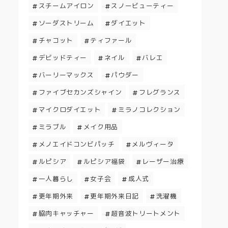
スチームアイロン
スノービューティー
ソーダストリーム
ダイエット
チャコット
ティファール
デビッドティー
ネイル
バレエ
バーリーマックス
パウダー
ファイブセカンズシャイン
フレグランス
マイクロダイエット
ミラノコレクション
ミラブル
メイク用品
メノエイドコンビパッチ
メルヴィータ
ルピシア
ルピシア福袋
レーザー治療
一人暮らし
女子会
成人式
更年期外来
更年期外来日記
洗濯機
脇肉キャッチャー
超音波トリートメント