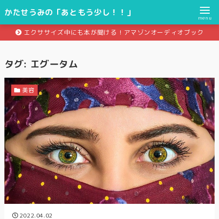
かたせうみの「あともう少し！！」
menu
エクササイズ中にも本が聞ける！アマゾンオーディオブック
タグ:
エグータム
美容
2022.04.02