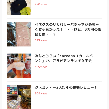
270
views
ベネクスのリカバリーパジャマがめちゃ
くちゃ良かった！！・・けど、3万円の価
値とは・・？
573
views
みなとみらい「carvaan（カールバー
ン）」で、アラビアンランチ女子会
325
views
クスミティー2025年の福袋レビュー！
809
views