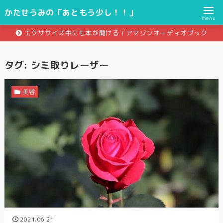
かたせうみの「あともう少し！！」
menu
エクササイズ中にも本が聞ける！アマゾンオーディオブック
タグ:
シミ取りレーザー
美容
2021.06.21