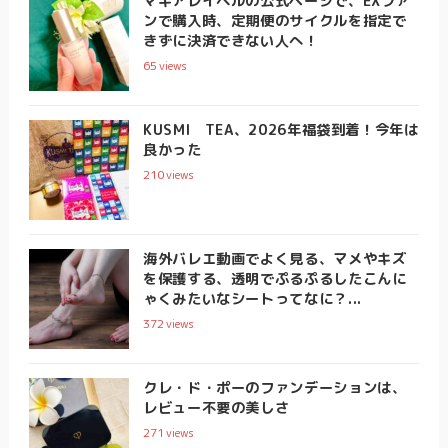
マキアレイベルの公式ページで、EXファ
ンで購入時、定期便のサイクルを指定で
きずに決済できない人へ！
65
views
KUSMI TEA、2026年福袋到着！今年は
良かった
210
views
海外バレエ動画でよく見る、マメやキズ
を保護する、透明でぷるぷるしたこんに
ゃくみたいなシートってなに？...
372
views
クレ・ド・ポーのファンデーションは、
レビュー不要の美しさ
271
views