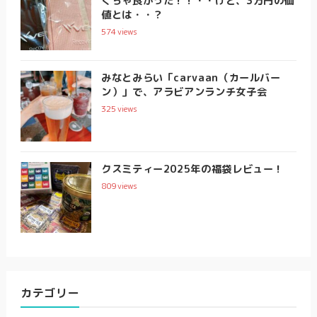
くちゃ良かった！！・・けど、3万円の価
値とは・・？
574
views
みなとみらい「carvaan（カールバー
ン）」で、アラビアンランチ女子会
325
views
クスミティー2025年の福袋レビュー！
809
views
カテゴリー