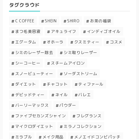
タグクラウド
C COFFEE
SHEIN
SHIRO
お茶の福袋
まつ毛美容液
アキュライフ
インディゴオイル
エグータム
オホーラ
クスミティー
コスメ
シミのレーザー除去
シミ取りレーザー
シーコーヒー
スチームアイロン
スノービューティー
ソーダストリーム
ダイエット
チャコット
ティファール
デビッドティー
ネイル
バレエ
バーリーマックス
パウダー
ファイブセカンズシャイン
フレグランス
マイクロダイエット
ミラノコレクション
ミラブル
メイク用品
メノエイドコンビパッチ