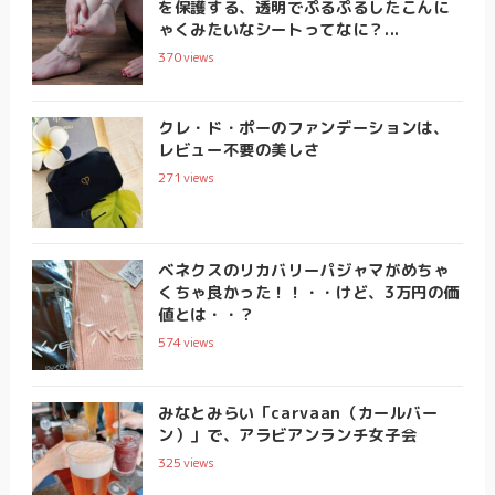
を保護する、透明でぷるぷるしたこんに
ゃくみたいなシートってなに？...
370
views
クレ・ド・ポーのファンデーションは、
レビュー不要の美しさ
271
views
ベネクスのリカバリーパジャマがめちゃ
くちゃ良かった！！・・けど、3万円の価
値とは・・？
574
views
みなとみらい「carvaan（カールバー
ン）」で、アラビアンランチ女子会
325
views