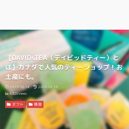
【DAVIDsTEA（デイビッドティー）と
は】カナダで人気のティーショップ！お
土産にも。
2019.12.14
2020.12.16
4,320
views
ギフト
情報