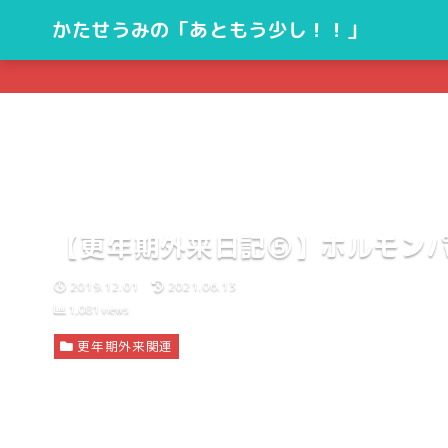
かたせうみの「あともう少し！！」
【更年期外来日記⑤】ホルモン
2019.12.01
2021.06.13
1,081
views
更年期外来関連