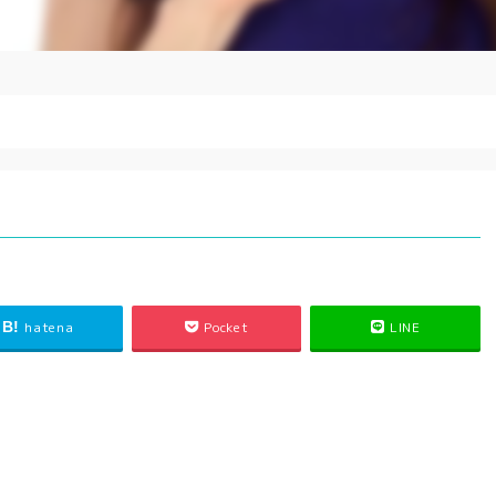
す
hatena
Pocket
LINE