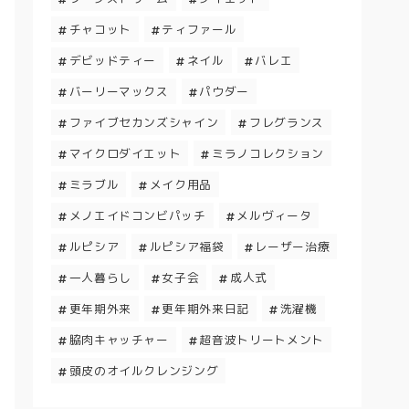
チャコット
ティファール
デビッドティー
ネイル
バレエ
バーリーマックス
パウダー
ファイブセカンズシャイン
フレグランス
マイクロダイエット
ミラノコレクション
ミラブル
メイク用品
メノエイドコンビパッチ
メルヴィータ
ルピシア
ルピシア福袋
レーザー治療
一人暮らし
女子会
成人式
更年期外来
更年期外来日記
洗濯機
脇肉キャッチャー
超音波トリートメント
頭皮のオイルクレンジング