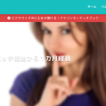
ホーム
バ
エクササイズ中にも本が聞ける！アマゾンオーディオブック
パッチ開始から１カ月経過