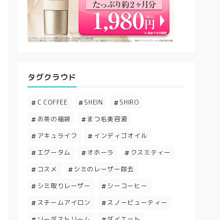
タグクラウド
C COFFEE
SHEIN
SHIRO
お茶の福袋
まつ毛美容液
アキュライフ
インディゴオイル
エグータム
オホーラ
クスミティー
コスメ
シミのレーザー除去
シミ取りレーザー
シーコーヒー
スチームアイロン
スノービューティー
ソーダストリーム
ダイエット