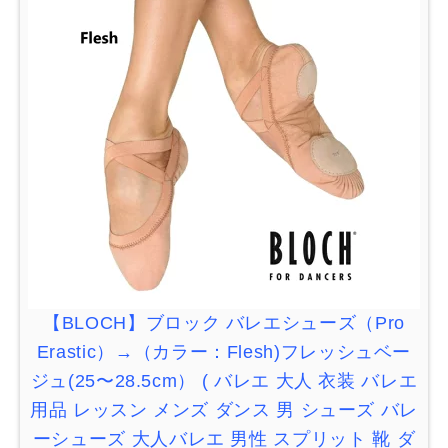
【
BLOCH
】ブロック
バレエシューズ（
Pro
Erastic
）
→
（カラー：
Flesh)
フレッシュベー
ジュ
(25
〜
28.5cm
）
(
バレエ
大人
衣装
バレエ
用品
レッスン
メンズ
ダンス
男
シューズ
バレ
ーシューズ
大人バレエ
男性
スプリット
靴
ダ