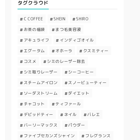
タグクラウド
C COFFEE
SHEIN
SHIRO
お茶の福袋
まつ毛美容液
アキュライフ
インディゴオイル
エグータム
オホーラ
クスミティー
コスメ
シミのレーザー除去
シミ取りレーザー
シーコーヒー
スチームアイロン
スノービューティー
ソーダストリーム
ダイエット
チャコット
ティファール
デビッドティー
ネイル
バレエ
バーリーマックス
パウダー
ファイブセカンズシャイン
フレグランス