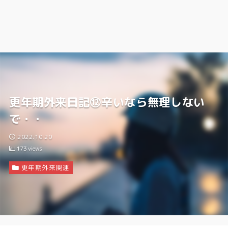
更年期外来日記⑫辛いなら無理しない
で・・
2022.10.20
173
views
更年期外来関連