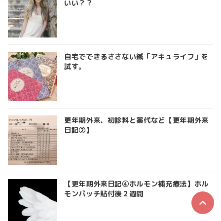
いい？？
自宅でできるささない鍼「アキュライフ」を
試す。
更年期外来、初診料と薬代など【更年期外来
日記②】
【更年期外来日記④ホルモン補充療法】ホル
モンパッチ貼付後２週間