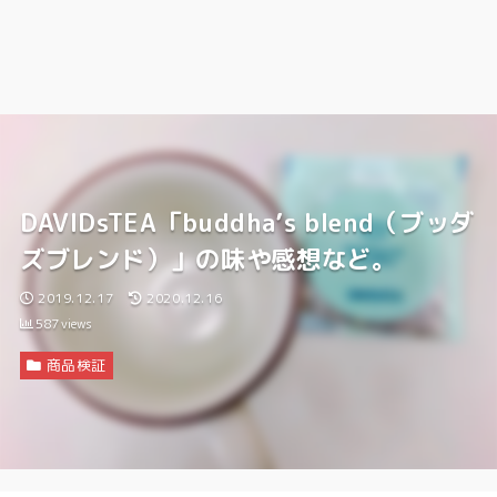
DAVIDsTEA「buddha’s blend（ブッダ
ズブレンド）」の味や感想など。
2019.12.17
2020.12.16
587
views
商品検証